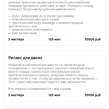
нежные красотки на два часа полного расслабления.
Девушки прекрасно работают в паре. Охладить голову
поможет бонусная бутылочка шампанского.
— Душ с девушками до и после программы
— Классический массаж в 4 руки
— Эротический body massage с демонстрацией
эротического-шоу
— Шампанское–комплимент.
— Две релаксации
2
120 мин
30000 руб
Релакс для двоих
Разделите наслаждение вместе со своей второй
половинкой — это прекрасно укрепит семейные узы и
внесёт в вашу совместную сексуальную жизнь
притягательную остринку. Девушки нашего салона
позаботятся о том, чтобы вы вдвоём достигли нирваны….
Этот сеанс массажа ещё надолго вам запомнится.
Все нюансы оговариваются с мастерами.
2
120 мин
30000 руб