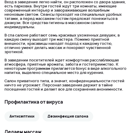
Вход в заведение легко найти, он расположен со двора здания,
есть парковка. Внутри гостей ждут три комнаты, имеющие
современный интерьер и завораживающие волшебным
неоновым светом. Сеансы проходят на специальных удобных
татами, а перед массажем гостям предложат понежиться в
джакузи. Все средства гигиены в массажном салоне
индивидуальны.
В спа салоне работают семь красивых ухоженных девушек, в
каждую смену выходят три мастера. Помимо приятной
внешности, красавицы находят подход к каждому гостю,
отлично умеют делать массаж и покоряют чувственной
эротикой.
В заведении посетителей ждет комфортная расслабляющая
атмосфера, приятные ароматы, забота и гостеприимство. К
некоторым программам прилагается бонус в виде алкогольного
напитка, выделено специальное место для курения.
Салон приватного типа, а значит, конфиденциальности гостей
ничто не угрожает. Персонал заведения держит в тайне
посещения гостей и делает все для сохранения анонимности.
Профилактика от вируса
Антисептики
Дезинфекция салона
Делаем массаж