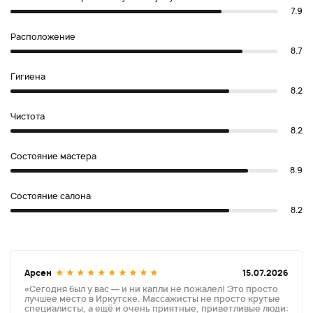
7.9
Расположение
8.7
Гигиена
8.2
Чистота
8.2
Состояние мастера
8.9
Состояние салона
8.2
Арсен
15.07.2026
«Сегодня был у вас — и ни капли не пожалел! Это просто
лучшее место в Иркутске. Массажисты не просто крутые
специалисты, а ещё и очень приятные, приветливые люди: