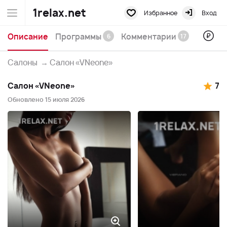
1relax.net
Избранное
Вход
Описание
Программы
Комментарии
6
17
Салоны
→
Салон «VNeone»
Салон «VNeone»
7
Обновлено 15 июля 2026