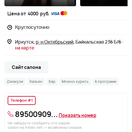
Цена от
4000
руб.
Круглосуточно
Иркутск,
р-н Октябрьский
, Байкальская 236 Б/6 ·
на карте
Сайт салона
Джакузи
Кальян
Бар
Можно курить
6 программ
Телефон #1
89500909...
Показать номер
Не забудьте сообщить что нашли
салон на 1relax.net — возможны скидки.