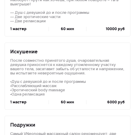
выигрыше!
— Душ с девушкой до и после программы
— Две эротические части
— Две релаксации
1
60 мин
10000 руб
Искушение
После совместно принятого душа, очаровательная
девушка прикоснется к каждому утомленному участку
вашего тела, засатавит забыть об усталости и напряжении,
вы испытаете невероятные ощущения.
•Душ с девушкой до и после программы
•Расслабляющий массаж
•Эротический body massage
•Одна релаксация
1
60 мин
6000 руб
Подружки
Самый VNeonовый массажный салон рекомендует: две