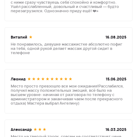
с ними сразу чувствуешь себя спокойно и комфортно.
Ушёл расслабленный, довольный и счастливый — будто
перезагрузился. Однозначно приду ещё! ❤️»
Виталий
16.08.2025
Не понравилось, девушке массажистке абсолютно пофиг
на тебя, одной рукой делает массаж другой сидит в
телефоне
Леонид
15.06.2025
Место просто превзошло все мои ожидания!Расслабился,
получил массу положительных эмоций, всё было на
высшем уровне: начиная от разговора по телефону с
администратором и заканчивая чаем после прекрасного
отдыха) Мастера выбрал Ангелину)
Александр
16.03.2025
Место на твердый трояк, совсем не соответствует цене.