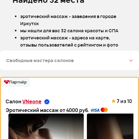
Найдено 32 места
эротический массаж - заведения в городе
Иркутск
мы нашли для вас 32 салона красоты и СПА
эротический массаж - адреса на карте,
отзывы пользователей с рейтингом и фото
Свободные мастера салонов
Гейша(5)
Медуза(9)
Монро(4)
Байкал Спа(4)
Партнёр
7
из 10
Салон
VNeone
Эротический массаж от 4000 руб.