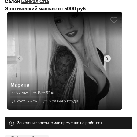
Салон
Байкал Спа
Эротический массаж от 5000 руб.
Марина
Юл
Вес 52 кг
27 лет
2
Рост 176 см
5 размер груди
Р
Заведение закрыто или временно не работает