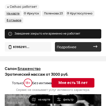
● Сейчас работает
На карте
Иркутск
Поленова 23
Круглосуточно
8 отзывов
Заведение закрыто или временно не работает
Подробнее
83952911...
Салон
Блаженство
Эротический массаж от 3000 руб.
Мне есть 18 лет
18+
Только
Без интима
Сервис не оказывает услуг интимного характера.
на карте
фильтр