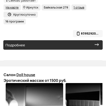
● Сейчас работает
На карте
Иркутск
Байкальская 279
1 отзыв
Круглосуточно
16 программ
83952920...
Подробнее
Салон
Doll house
Эротический массаж от 1500 руб.