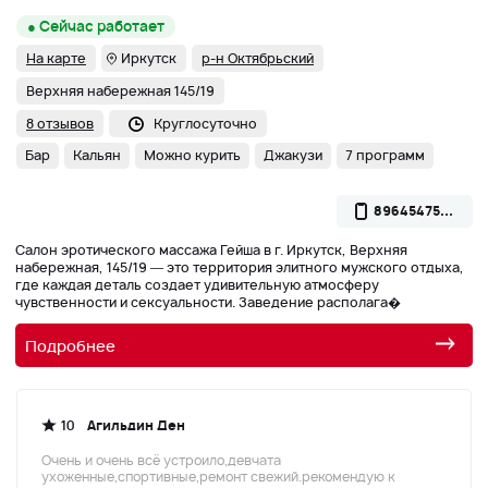
● Сейчас работает
На карте
Иркутск
р-н Октябрьский
Верхняя набережная 145/19
8 отзывов
Круглосуточно
Бар
Кальян
Можно курить
Джакузи
7 программ
89645475...
Салон эротического массажа Гейша в г. Иркутск, Верхняя
набережная, 145/19 — это территория элитного мужского отдыха,
где каждая деталь создает удивительную атмосферу
чувственности и сексуальности. Заведение располага�
Подробнее
10
Агильдин Ден
Очень и очень всё устроило,девчата
ухоженные,спортивные,ремонт свежий.рекомендую к