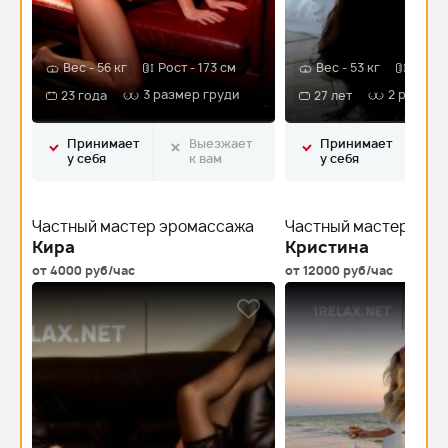
Вес - 56 кг
Рост - 173 см
Вес - 53 кг
Рост -
3 размер груди
2 размер
23 года
27 лет
Принимает
Выезжает
Принимает
у себя
к вам
у себя
Частный мастер эромассажа
Частный мастер эро
Кира
Кристина
от 4000 руб/час
от 12000 руб/час