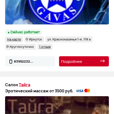
● Сейчас работает
На карте
Иркутск
ул. Красноказачья 1-я, 119 а
Круглосуточно
1 отзыв
Подробнее
83952232...
Салон
Тайга
Эротический массаж от 3500 руб.