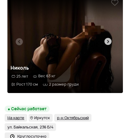
Николь
Ки
Вес 63 кг
25 лет
2
Рост 170 см
2 размер груди
Р
● Сейчас работает
На карте
Иркутск
р-н Октябрьский
ул. Байкальская, 236 Б/4
Круглосуточно