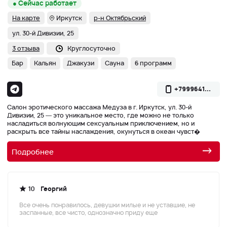
● Сейчас работает
На карте
Иркутск
р-н Октябрьский
ул. 30-й Дивизии, 25
3 отзыва
Круглосуточно
Бар
Кальян
Джакузи
Сауна
6 программ
+7999641...
Салон эротического массажа Медуза в г. Иркутск, ул. 30-й
Дивизии, 25 — это уникальное место, где можно не только
насладиться волнующим сексуальным приключением, но и
раскрыть все тайны наслаждения, окунуться в океан чувст�
Подробнее
10
Георгий
Все очень понравилось, девушки милые и не уставшие, не
заспанные, все чисто, однозначно приду еще