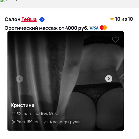
10
из 10
Салон
Гейша
Эротический массаж от 4000 руб.
Кристина
Оль
Вес 59 кг
32 года
2
Рост 159 см
4 размер груди
Р