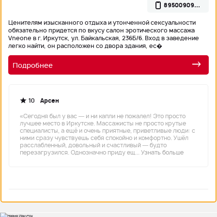
89500909...
Ценителям изысканного отдыха и утонченной сексуальности
обязательно придется по вкусу салон эротического массажа
Vneone в г. Иркутск, ул. Байкальская, 236Б/6. Вход в заведение
легко найти, он расположен со двора здания, ес�
Подробнее
10
Арсен
«Сегодня был у вас — и ни капли не пожалел! Это просто
лучшее место в Иркутске. Массажисты не просто крутые
специалисты, а ещё и очень приятные, приветливые люди: с
ними сразу чувствуешь себя спокойно и комфортно. Ушёл
расслабленный, довольный и счастливый — будто
перезагрузился. Однозначно приду ещ...
Узнать больше